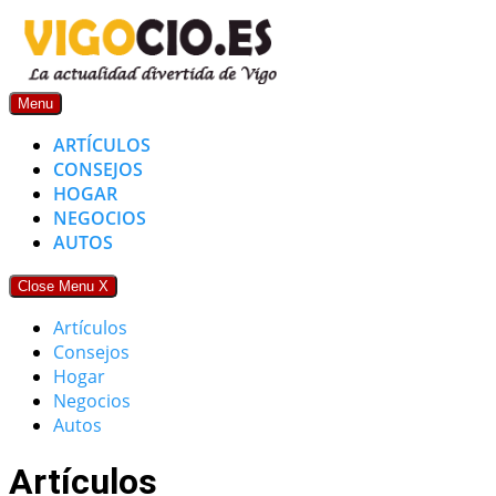
Skip
to
content
Menu
ARTÍCULOS
CONSEJOS
HOGAR
NEGOCIOS
AUTOS
Close Menu
X
Artículos
Consejos
Hogar
Negocios
Autos
Artículos