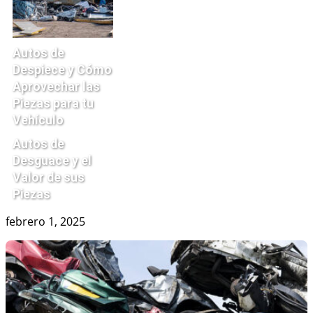
Autos de
Despiece y Cómo
Aprovechar las
Piezas para tu
Vehículo
Autos de
Desguace y el
Valor de sus
Piezas
febrero 1, 2025