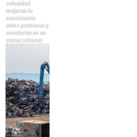
velocidad
mejoran la
convivencia
entre peatones y
conductores en
zonas urbanas