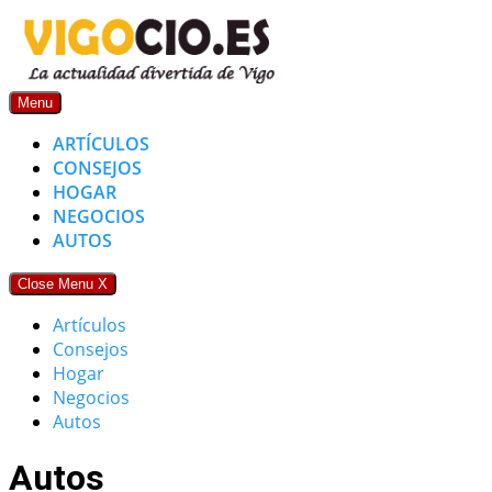
Skip
to
content
Menu
ARTÍCULOS
CONSEJOS
HOGAR
NEGOCIOS
AUTOS
Close Menu
X
Artículos
Consejos
Hogar
Negocios
Autos
Autos