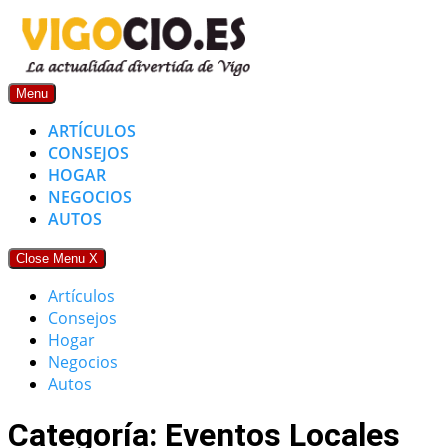
Skip
to
content
Menu
ARTÍCULOS
CONSEJOS
HOGAR
NEGOCIOS
AUTOS
Close Menu
X
Artículos
Consejos
Hogar
Negocios
Autos
Categoría: Eventos Locales