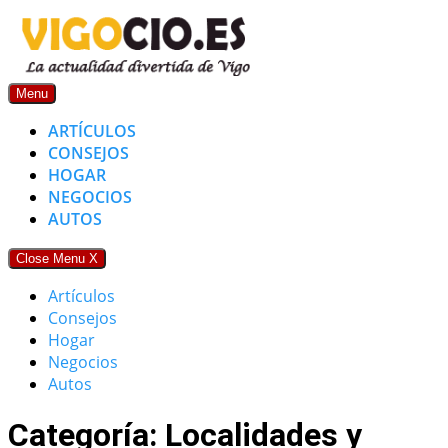
Skip
to
content
Menu
ARTÍCULOS
CONSEJOS
HOGAR
NEGOCIOS
AUTOS
Close Menu
X
Artículos
Consejos
Hogar
Negocios
Autos
Categoría: Localidades y