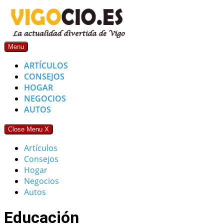
Skip
to
content
Menu
ARTÍCULOS
CONSEJOS
HOGAR
NEGOCIOS
AUTOS
Close Menu
X
Artículos
Consejos
Hogar
Negocios
Autos
Educación