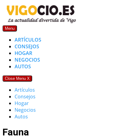
Skip
to
content
Menu
ARTÍCULOS
CONSEJOS
HOGAR
NEGOCIOS
AUTOS
Close Menu
X
Artículos
Consejos
Hogar
Negocios
Autos
Fauna