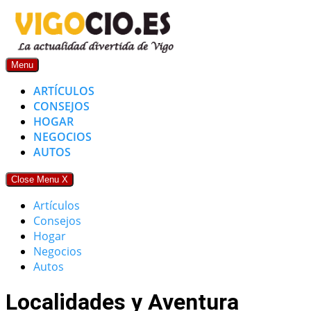
Skip
to
content
Menu
ARTÍCULOS
CONSEJOS
HOGAR
NEGOCIOS
AUTOS
Close Menu
X
Artículos
Consejos
Hogar
Negocios
Autos
Localidades y Aventura