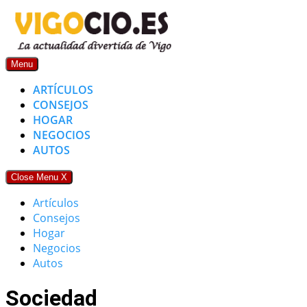
Skip
to
content
Menu
ARTÍCULOS
CONSEJOS
HOGAR
NEGOCIOS
AUTOS
Close Menu
X
Artículos
Consejos
Hogar
Negocios
Autos
Sociedad