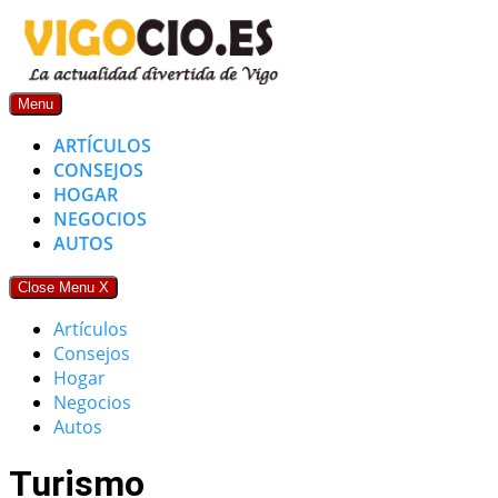
Skip
to
content
Menu
ARTÍCULOS
CONSEJOS
HOGAR
NEGOCIOS
AUTOS
Close Menu
X
Artículos
Consejos
Hogar
Negocios
Autos
Turismo