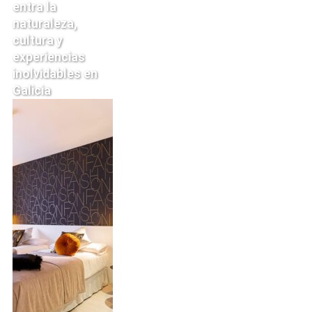
entra la
naturaleza,
cultura y
experiencias
inolvidables en
Galicia