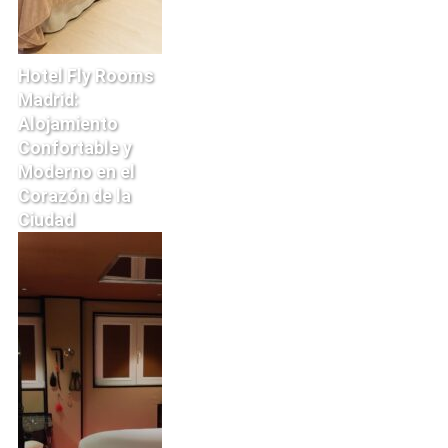
Hotel Fly Rooms
Madrid:
Alojamiento
Confortable y
Moderno en el
Corazón de la
Ciudad