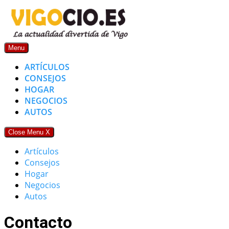
Skip
to
content
Menu
ARTÍCULOS
CONSEJOS
HOGAR
NEGOCIOS
AUTOS
Close Menu
X
Artículos
Consejos
Hogar
Negocios
Autos
Contacto