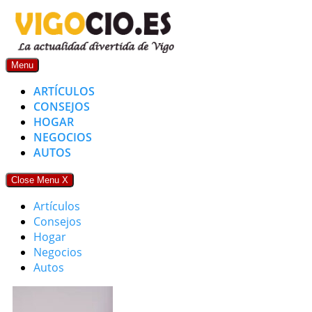
Skip
to
content
Menu
ARTÍCULOS
CONSEJOS
HOGAR
NEGOCIOS
AUTOS
Close Menu
X
Artículos
Consejos
Hogar
Negocios
Autos