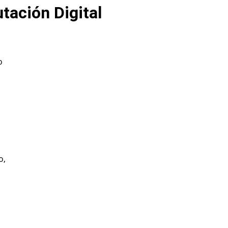
tación Digital
o
o,