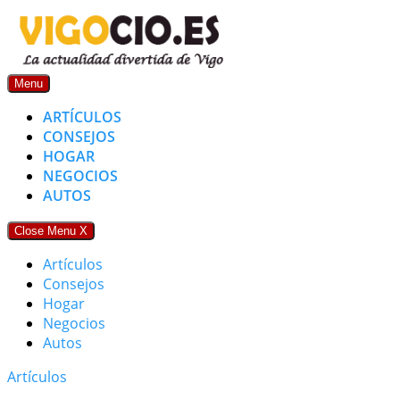
Skip
to
content
Menu
ARTÍCULOS
CONSEJOS
HOGAR
NEGOCIOS
AUTOS
Close Menu
X
Artículos
Consejos
Hogar
Negocios
Autos
Artículos