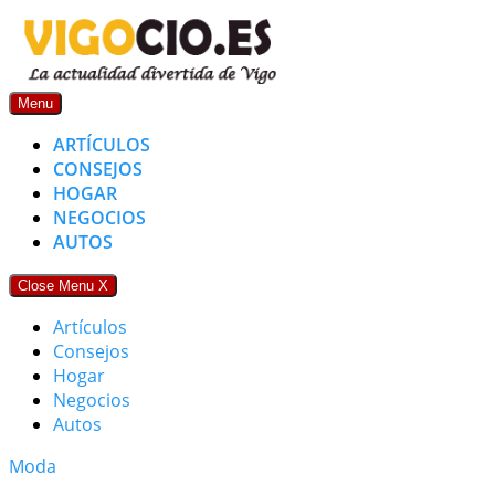
Skip
to
content
Menu
ARTÍCULOS
CONSEJOS
HOGAR
NEGOCIOS
AUTOS
Close Menu
X
Artículos
Consejos
Hogar
Negocios
Autos
Moda