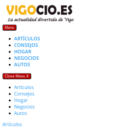
Skip
to
content
Menu
ARTÍCULOS
CONSEJOS
HOGAR
NEGOCIOS
AUTOS
Close Menu
X
Artículos
Consejos
Hogar
Negocios
Autos
Artículos