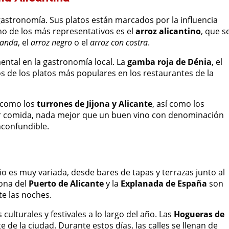
 gastronomía. Sus platos están marcados por la influencia
no de los más representativos es el
arroz alicantino
, que s
banda
, el
arroz negro
o el
arroz con costra
.
ntal en la gastronomía local. La
gamba roja de Dénia
, el
 de los platos más populares en los restaurantes de la
s como los
turrones de Jijona y Alicante
, así como los
r comida, nada mejor que un buen vino con denominación
nconfundible.
o es muy variada, desde bares de tapas y terrazas junto al
zona del
Puerto de Alicante
y la
Explanada de España
son
e las noches.
lturales y festivales a lo largo del año. Las
Hogueras de
e de la ciudad. Durante estos días, las calles se llenan de