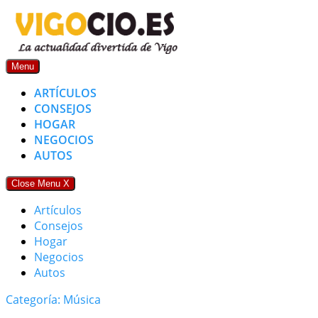
Skip
to
content
Menu
ARTÍCULOS
CONSEJOS
HOGAR
NEGOCIOS
AUTOS
Close Menu
X
Artículos
Consejos
Hogar
Negocios
Autos
Categoría: Música