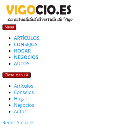
Skip
to
content
Menu
ARTÍCULOS
CONSEJOS
HOGAR
NEGOCIOS
AUTOS
Close Menu
X
Artículos
Consejos
Hogar
Negocios
Autos
Redes Sociales