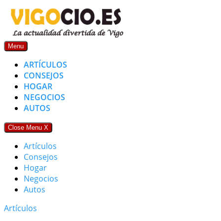
Skip
to
content
Menu
ARTÍCULOS
CONSEJOS
HOGAR
NEGOCIOS
AUTOS
Close Menu
X
Artículos
Consejos
Hogar
Negocios
Autos
Artículos