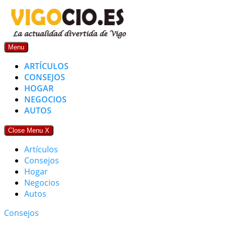
Skip
to
content
Menu
ARTÍCULOS
CONSEJOS
HOGAR
NEGOCIOS
AUTOS
Close Menu
X
Artículos
Consejos
Hogar
Negocios
Autos
Consejos