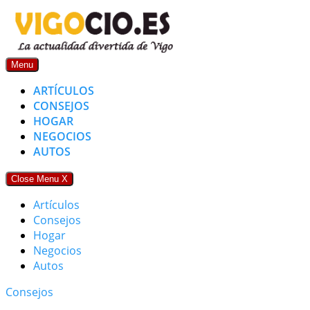
Skip
to
content
Menu
ARTÍCULOS
CONSEJOS
HOGAR
NEGOCIOS
AUTOS
Close Menu
X
Artículos
Consejos
Hogar
Negocios
Autos
Consejos