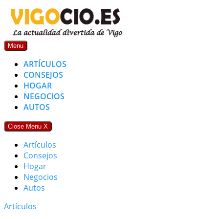
Skip
to
content
Menu
ARTÍCULOS
CONSEJOS
HOGAR
NEGOCIOS
AUTOS
Close Menu
X
Artículos
Consejos
Hogar
Negocios
Autos
Artículos