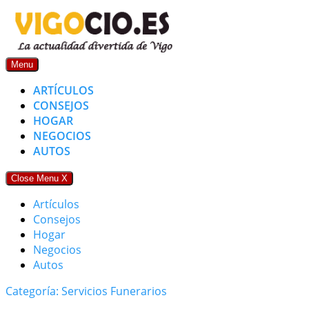
Skip
to
content
Menu
ARTÍCULOS
CONSEJOS
HOGAR
NEGOCIOS
AUTOS
Close Menu
X
Artículos
Consejos
Hogar
Negocios
Autos
Categoría: Servicios Funerarios