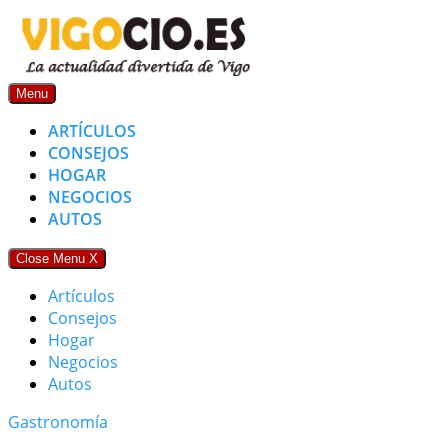
Skip
to
content
Menu
ARTÍCULOS
CONSEJOS
HOGAR
NEGOCIOS
AUTOS
Close Menu
X
Artículos
Consejos
Hogar
Negocios
Autos
Gastronomía