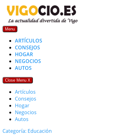
Skip
to
content
Menu
ARTÍCULOS
CONSEJOS
HOGAR
NEGOCIOS
AUTOS
Close Menu
X
Artículos
Consejos
Hogar
Negocios
Autos
Categoría: Educación