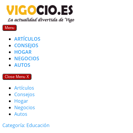
Skip
to
content
Menu
ARTÍCULOS
CONSEJOS
HOGAR
NEGOCIOS
AUTOS
Close Menu
X
Artículos
Consejos
Hogar
Negocios
Autos
Categoría: Educación