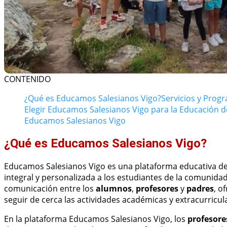
CONTENIDO
¿Qué es Educamos Salesianos Vigo?
Servicios y Prog
Elegir Educamos Salesianos Vigo para la Educación d
Educamos Salesianos Vigo
¿Qué es Educamos Salesianos Vigo?
Educamos Salesianos Vigo es una plataforma educativa de
integral y personalizada a los estudiantes de la comunidad 
comunicación entre los
alumnos
,
profesores
y
padres
, o
seguir de cerca las actividades académicas y extracurricul
En la plataforma Educamos Salesianos Vigo, los
profesore