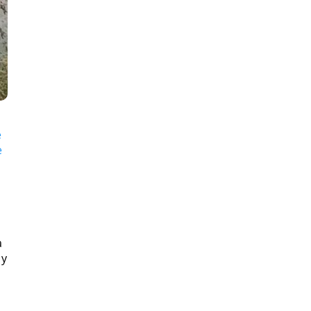
e
e
a
 y