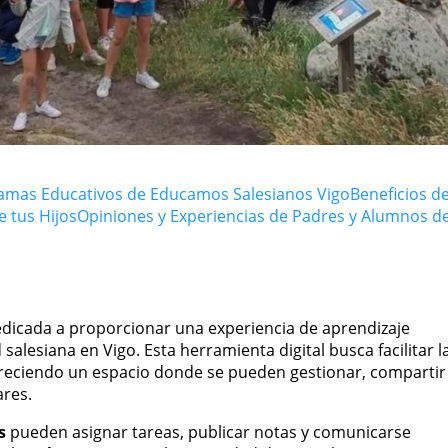
ramas Educativos de Educamos Salesianos Vigo
Beneficios d
e tus Hijos
Opiniones y Experiencias de Padres y Alumnos d
dicada a proporcionar una experiencia de aprendizaje
salesiana en Vigo. Esta herramienta digital busca facilitar l
freciendo un espacio donde se pueden gestionar, compartir
ares.
s
pueden asignar tareas, publicar notas y comunicarse